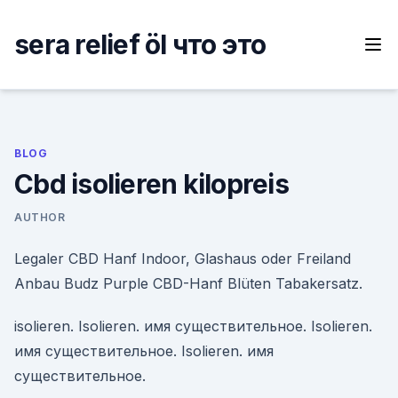
Skip
to
sera relief öl что это
content
BLOG
Cbd isolieren kilopreis
AUTHOR
Legaler CBD Hanf Indoor, Glashaus oder Freiland
Anbau Budz Purple CBD-Hanf Blüten Tabakersatz.
isolieren. Isolieren. имя существительное. Isolieren.
имя существительное. Isolieren. имя
существительное.