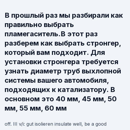
В прошлый раз мы разбирали как
правильно выбрать
пламегаситель.В этот раз
разберем как выбрать стронгер,
который вам подходит. Для
установки стронгера требуется
узнать диаметр труб выхлопной
системы вашего автомобиля,
подходящих к катализатору. В
основном это 40 мм, 45 мм, 50
мм, 55 мм, 60 мм
off. III v/i: gut isolieren insulate well, be a good