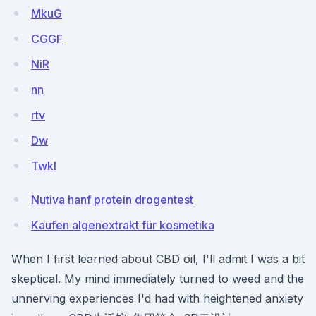
MkuG
CGGF
NiR
nn
rtv
Dw
TwkI
Nutiva hanf protein drogentest
Kaufen algenextrakt für kosmetika
When I first learned about CBD oil, I'll admit I was a bit
skeptical. My mind immediately turned to weed and the
unnerving experiences I'd had with heightened anxiety