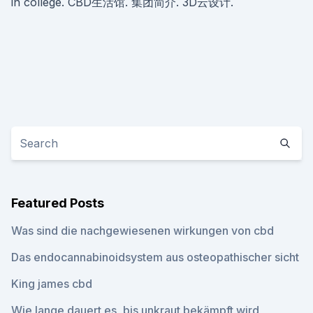
in college. CBD生活馆. 集团简介. 3D云设计.
Featured Posts
Was sind die nachgewiesenen wirkungen von cbd
Das endocannabinoidsystem aus osteopathischer sicht
King james cbd
Wie lange dauert es, bis unkraut bekämpft wird_