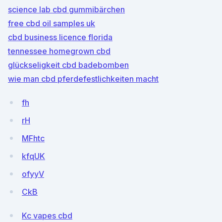
science lab cbd gummibärchen
free cbd oil samples uk
cbd business licence florida
tennessee homegrown cbd
glückseligkeit cbd badebomben
wie man cbd pferdefestlichkeiten macht
fh
rH
MFhtc
kfqUK
ofyyV
CkB
Kc vapes cbd