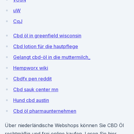
uW
CqJ
Cbd öl in greenfield wisconsin
Cbd lotion für die hautpflege
Gelangt cbd-öl in die muttermilch_
Hempworx wiki
Cbdfx pen reddit
Cbd sauk center mn
Hund cbd austin
Cbd öl pharmaunternehmen
Über niederländische Webshops können Sie CBD Öl
rechtmäßig und frei online kaufen. Lesen Sie hier