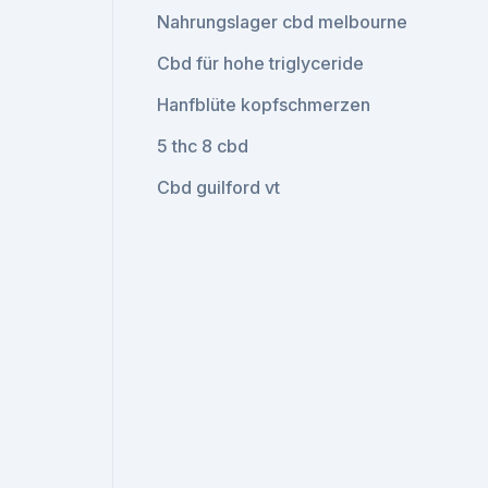
Nahrungslager cbd melbourne
Cbd für hohe triglyceride
Hanfblüte kopfschmerzen
5 thc 8 cbd
Cbd guilford vt