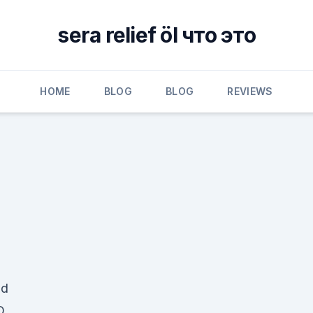
sera relief öl что это
HOME
BLOG
BLOG
REVIEWS
nd
D