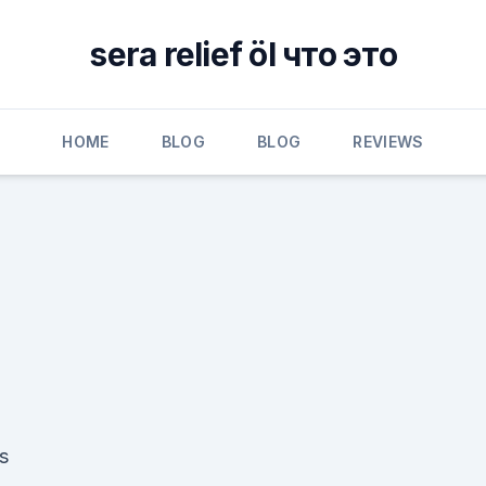
sera relief öl что это
HOME
BLOG
BLOG
REVIEWS
s