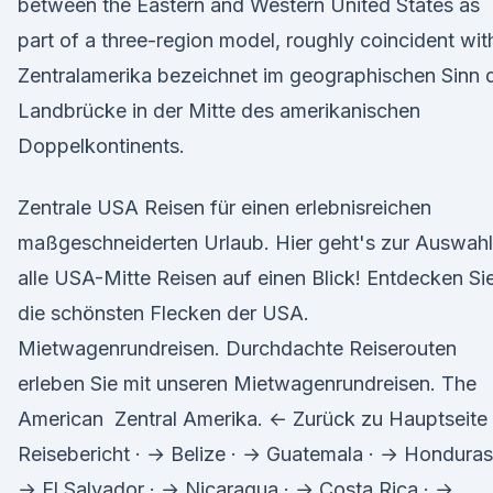
between the Eastern and Western United States as
part of a three-region model, roughly coincident wi
Zentralamerika bezeichnet im geographischen Sinn 
Landbrücke in der Mitte des amerikanischen
Doppelkontinents.
Zentrale USA Reisen für einen erlebnisreichen
maßgeschneiderten Urlaub. Hier geht's zur Auswahl
alle USA-Mitte Reisen auf einen Blick! Entdecken Si
die schönsten Flecken der USA.
Mietwagenrundreisen. Durchdachte Reiserouten
erleben Sie mit unseren Mietwagenrundreisen. The
American Zentral Amerika. ← Zurück zu Hauptseite
Reisebericht · → Belize · → Guatemala · → Honduras
→ El Salvador · → Nicaragua · → Costa Rica · →